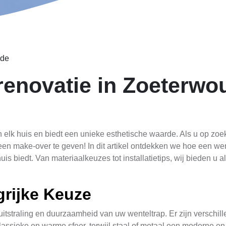
ude
renovatie in Zoeterwo
 elk huis en biedt een unieke esthetische waarde. Als u op zoek
een make-over te geven! In dit artikel ontdekken we hoe een we
is biedt. Van materiaalkeuzes tot installatietips, wij bieden u a
grijke Keuze
uitstraling en duurzaamheid van uw wenteltrap. Er zijn verschil
ssieke en warme sfeer, terwijl staal of metaal een moderne en 