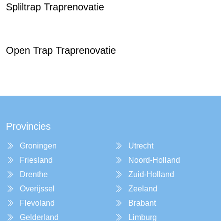
Spliltrap Traprenovatie
Open Trap Traprenovatie
Provincies
Groningen
Utrecht
Friesland
Noord-Holland
Drenthe
Zuid-Holland
Overijssel
Zeeland
Flevoland
Brabant
Gelderland
Limburg