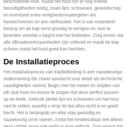
beschilderde look. Naast het hout zijn er nog enkele
benodigdheden nodig, zoals lijm, schroeven, gereedschap
en eventueel extra veiligheidsmaatregelen als
handschoenen en een stofmasker. Het is van essentieel
belang om de trap eerst grondig te reinigen en voor te
bereiden voordat u begint met het bekleden. Zorg ervoor dat
alle afbraakwerkzaamheden zijn voltooid en maak de trap
schoon zodat het hout goed kan hechten.
De Installatieproces
Het installatieproces van trapbekleding is een nauwkeurige
onderneming die zowel aandacht voor detail als technische
vaardigheden vereist. Begin met het meten en snijden van
elk stuk hout om ervoor te zorgen dat deze perfect passen
op de trede. Gebruik sterke lijm en schroeven om het hout
vast te zetten, waarbij u erop let dat alles recht is en goed
hecht. Het is belangrijk om elke stap geduldig en
nauwkeurig uit te voeren, zodat het eindresultaat niet alleen
mooi uitziet, maar ook veilig is voor gebruik. Zorg ervoor dat